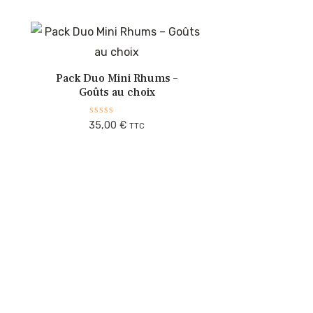
Pack Duo Mini Rhums –
Goûts au choix
Note
35,00
€
TTC
0
sur
5