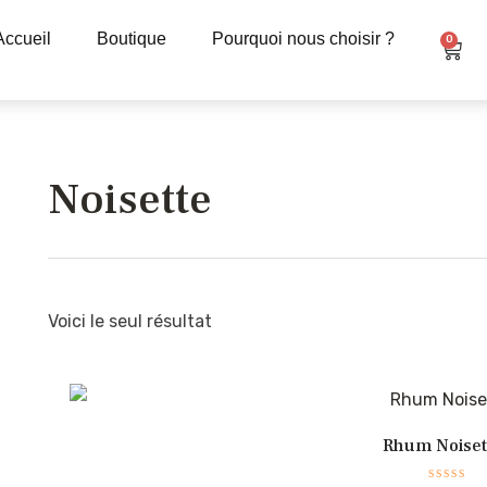
Accueil
Boutique
Pourquoi nous choisir ?
Pani
0
Noisette
Voici le seul résultat
Rhum Noisett