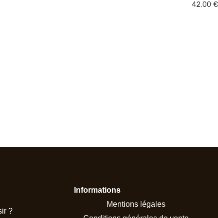
Note
42,00
€
0
sur
5
Informations
Mentions légales
ir ?