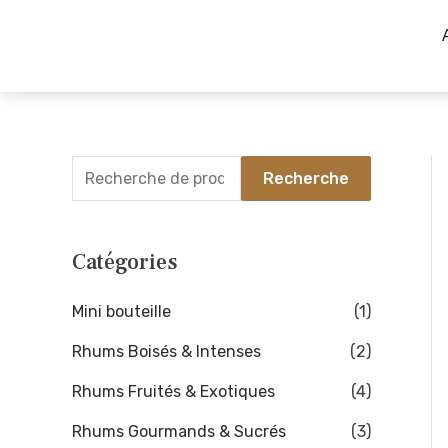
Aller
R
P
P
au
e
r
r
contenu
c
i
i
h
x
x
e
m
m
r
Recherche
i
a
c
n
x
h
Catégories
e
p
Mini bouteille
(1)
o
Rhums Boisés & Intenses
(2)
u
Rhums Fruités & Exotiques
(4)
r
Rhums Gourmands & Sucrés
(3)