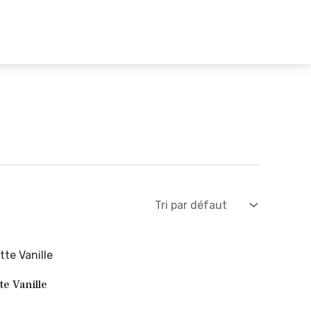
er
e Vanille