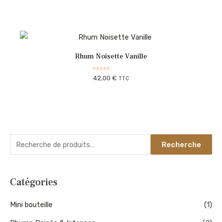
0
sur
5
Rhum Noisette Vanille
Note
42,00
€
TTC
0
sur
5
Recherche
Catégories
Mini bouteille
(1)