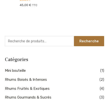
Note
45,00
€
TTC
5.00
sur 5
Recherche
Catégories
Mini bouteille
(1)
Rhums Boisés & Intenses
(2)
Rhums Fruités & Exotiques
(4)
Rhums Gourmands & Sucrés
(3)