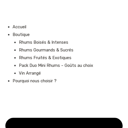
Aller
R
P
P
au
e
r
r
contenu
c
i
i
Accueil
h
x
x
Boutique
e
m
m
Rhums Boisés & Intenses
r
i
a
Rhums Gourmands & Sucrés
c
n
x
Rhums Fruités & Exotiques
h
Pack Duo Mini Rhums – Goûts au choix
e
Vin Arrangé
p
Pourquoi nous choisir ?
o
u
r
: