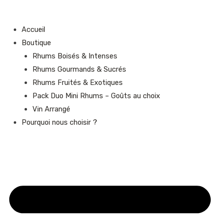
Aller
quantité
au
de
Accueil
contenu
Rhum
Boutique
Chêne
Rhums Boisés & Intenses
Rhums Gourmands & Sucrés
Rhums Fruités & Exotiques
Pack Duo Mini Rhums – Goûts au choix
Vin Arrangé
Pourquoi nous choisir ?