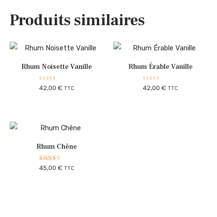
Produits similaires
Rhum Noisette Vanille
Rhum Érable Vanille
Note
Note
42,00
€
42,00
€
TTC
TTC
0
0
sur
sur
5
5
Rhum Chêne
Note
45,00
€
TTC
5.00
sur 5