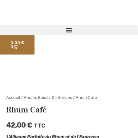
Aller
au
contenu
Panier
0,00
€
0
quantité
de
Rhum
Accueil
/
Rhums Boisés & Intenses
/ Rhum Café
Café
Rhum Café
42,00
€
TTC
L’Alliance Parfaite du Rhum et de l’Expresso